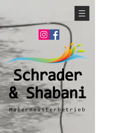
Schrader
& Shabani
Malermeisterbetrieb