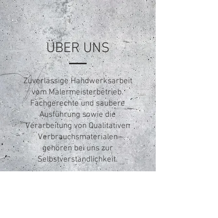
ÜBER UNS
Zuverlässige Handwerksarbeit
vom Malermeisterbetrieb.
Fachgerechte und saubere
Ausführung sowie die
Verarbeitung von Qualitativen
Verbrauchsmaterialen
gehören bei uns zur
Selbstverständlichkeit.
Baustellen werden Zuverlässig
und pünktlich fertiggestellt und
eine kostenlose Erstberatung
gehört zum Service natürlich